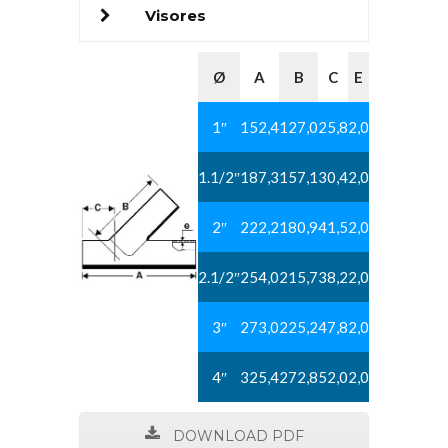
Visores
Ø
A
B
C
E
1″
152,4
127,0
25,8
2,0
1.1/2″
187,3
157,1
30,4
2,0
2″
222,2
180,9
41,5
2,0
2.1/2″
254,0
215,7
38,2
2,0
3″
273,0
225,2
47,8
2,0
4″
325,4
272,8
52,0
2,0
DOWNLOAD PDF