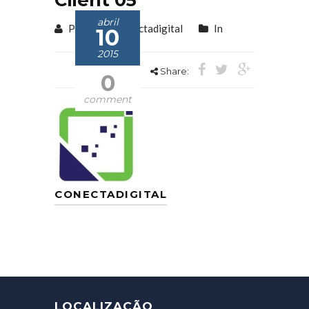
abril
Posted by conectadigital
In
10
2015
Share:
0
comment
CONECTADIGITAL
LOCALIZAÇÃO