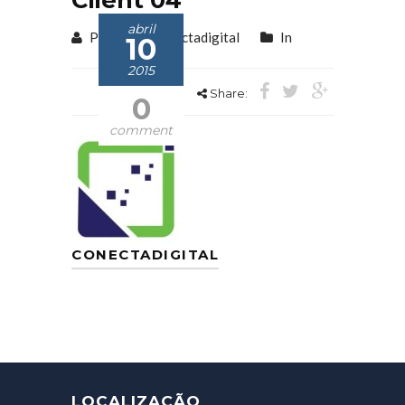
abril
Posted by conectadigital
In
10
2015
Share:
0
comment
CONECTADIGITAL
LOCALIZAÇÃO