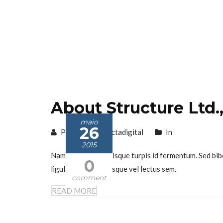
About Structure Ltd.
maio
26
Posted by conectadigital
In
2015
Nam viverra scelerisque turpis id fermentum. Sed bib
0
ligula sit amet. Quisque vel lectus sem.
comment
READ MORE